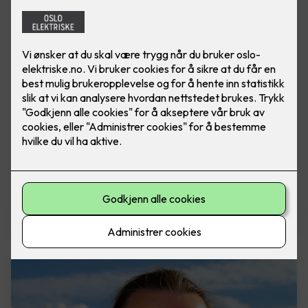
Fabian Westgaard Styrmoe
Daglig leder
Tlf: 481 31 421
E-post: fs@oslo-elektriske.no