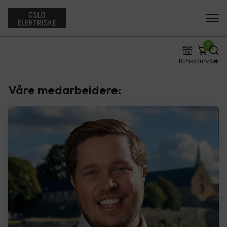
0
Butikk
Kurv
Søk
Våre medarbeidere: