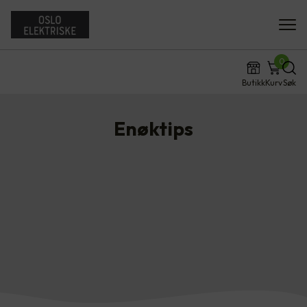
0
Butikk
Kurv
Søk
Enøktips