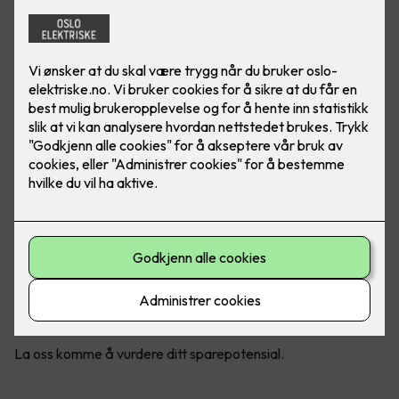
Enøk -tips om energisparing til boliger
ENØK handler om å redusere eneribruken. I tillegg til at tiltak
innen ENØK er bra for miljøet, er det penger å spare på
reduserte strømpriser.
ENØK for boliger
Oslo Elektriske AS bistår med informasjon rundt ENØK. Vi
gir informasjon om hvordan du sparer energi i din bolig. Vi
hjelper deg også med hvilke regler som gjelder hvis du
ønsker tilskudd gjennom Enova sine tilskuddsordninger for
husholdninger.
Det mest vanlige tiltaket innen ENØK, er å montere
nattsenkning på varmeovner, styring av lysforbruket
gjennom bevegelsesdetektorer eller bytte til nye lamper
med mer effektive lyskilder.
La oss komme å vurdere ditt sparepotensial.