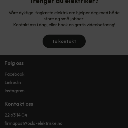
Trenger du elektriker?
Våre dyktige, faglærte elektrikere hjelper deg med både
store og små jobber.
Kontakt oss i dag, eller book en gratis videobefaring!
Ta kontakt
Følg oss
Facebook
Linkedin
Instagram
Kontakt oss
22 63 14 04
firmapost@oslo-elektriske.no