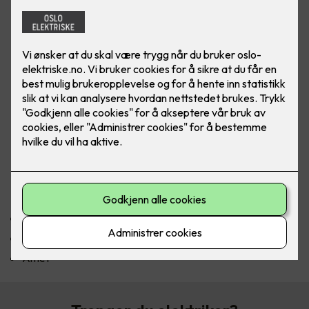
Lorem ipsum dolor sit amet
Lorem ipsum dolor sit amet, consectetur adipiscing elit.
Morbi consectetur convallis massa non ultrices. Nunc vitae
eros ut nisl sagittis lacinia eget eget purus.Lorem ipsum dolor
sit amet, consectetur adipiscing elit. Morbi consectetur
convallis massa non ultrices. Nunc vitae eros ut nisl sagittis
lacinia eget eget purus. Fusce tempor arcu vel sem luctus
tincidunt. Donec sed viverra tellus, id dapibus arcu. Duis quis
viverra ante, non luctus metus.
Våre tjenester
Lorem ipsum
Dolor sit
Amet