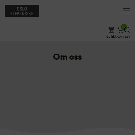
0
Butikk
Kurv
Søk
Om oss