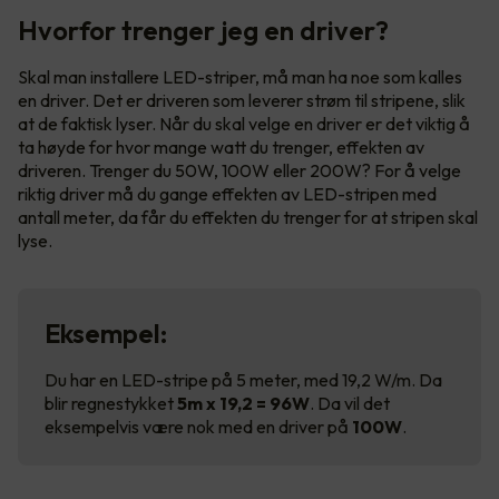
Hvorfor trenger jeg en driver?
Skal man installere LED-striper, må man ha noe som kalles
en driver. Det er driveren som leverer strøm til stripene, slik
at de faktisk lyser. Når du skal velge en driver er det viktig å
ta høyde for hvor mange watt du trenger, effekten av
driveren. Trenger du 50W, 100W eller 200W? For å velge
riktig driver må du gange effekten av LED-stripen med
antall meter, da får du effekten du trenger for at stripen skal
lyse.
Eksempel:
Du har en LED-stripe på 5 meter, med 19,2 W/m. Da
blir regnestykket
5m x 19,2 = 96W
. Da vil det
eksempelvis være nok med en driver på
100W
.