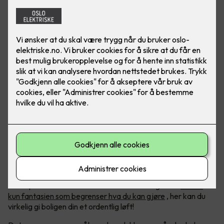
Foto: Lyskomponenter
Kreativitet med LED-lys
LED-belysning blir bare mer og mer populært, og med økt
etterspørsel har det kommet et hav av muligheter.
Det er
kun fantasien som begrenser hva du kan gjøre
, her kan du
virkelig gi boligen din et ordentlig løft!