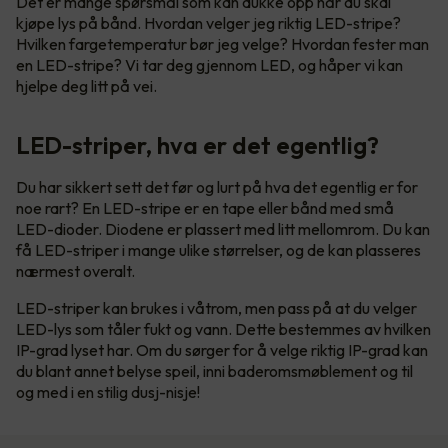
Det er mange spørsmål som kan dukke opp når du skal
kjøpe lys på bånd. Hvordan velger jeg riktig LED-stripe?
Hvilken fargetemperatur bør jeg velge? Hvordan fester man
en LED-stripe? Vi tar deg gjennom LED, og håper vi kan
hjelpe deg litt på vei.
LED-striper, hva er det egentlig?
Du har sikkert sett det før og lurt på hva det egentlig er for
noe rart? En LED-stripe er en tape eller bånd med små
LED-dioder. Diodene er plassert med litt mellomrom. Du kan
få LED-striper i mange ulike størrelser, og de kan plasseres
nærmest overalt.
LED-striper kan brukes i våtrom, men pass på at du velger
LED-lys som tåler fukt og vann. Dette bestemmes av hvilken
IP-grad lyset har. Om du sørger for å velge riktig IP-grad kan
du blant annet belyse speil, inni baderomsmøblement og til
og med i en stilig dusj-nisje!