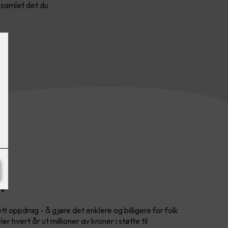
 samlet det du
?
tt oppdrag - å gjøre det enklere og billigere for folk
r hvert år ut millioner av kroner i støtte til