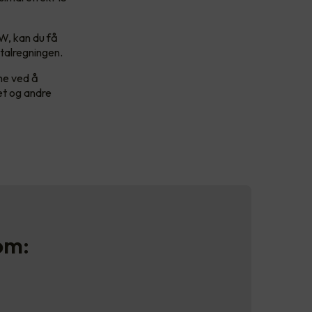
kW, kan du få
otalregningen.
ene ved å
et og andre
om: