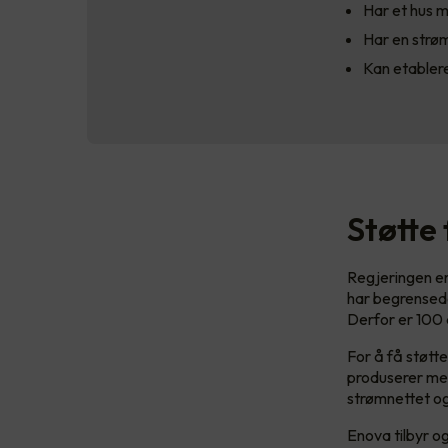
Har et hus m
Har en strø
Kan etablere
Støtte
Regjeringen er
har begrensede
Derfor er 100 
For å få støtt
produserer mer
strømnettet o
Enova tilbyr o