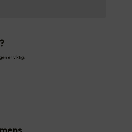
a?
en er viktig:
n mens