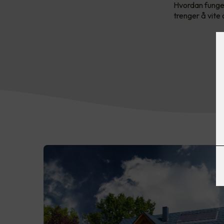
Hvordan funger
trenger å vite