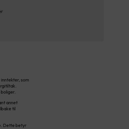
er
 inntekter, som
gitiltak.
 boliger.
ant annet
bake til
e. Dette betyr