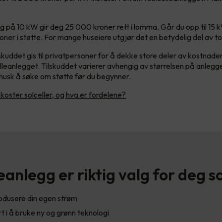
gg på 10 kW gir deg 25 000 kroner rett i lomma. Går du opp til 15 
oner i støtte. For mange huseiere utgjør det en betydelig del av t
lskuddet gis til privatpersoner for å dekke store deler av kostnad
celleanlegget. Tilskuddet varierer avhengig av størrelsen på anlegg
 husk å søke om støtte før du begynner.
koster solceller, og hva er fordelene?
eanlegg er riktig valg for deg s
odusere din egen strøm
rt i å bruke ny og grønn teknologi