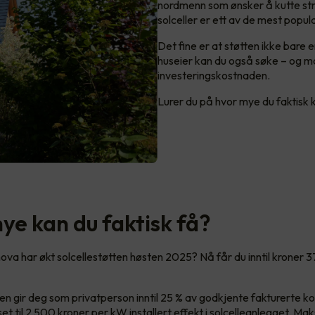
nordmenn som ønsker å kutte str
solceller er ett av de mest popul
Det fine er at støtten ikke bare 
huseier kan du også søke – og ma
investeringskostnaden.
Lurer du på hvor mye du faktisk k
ye kan du faktisk få?
ova har økt solcellestøtten høsten 2025? Nå får du inntil kroner 3
n gir deg som privatperson inntil 25 % av godkjente fakturerte k
 til 2 500 kroner per kW installert effekt i solcelleanlegget. Mak