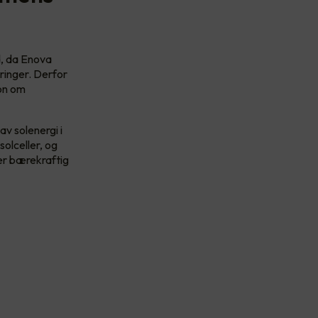
d, da Enova
eringer. Derfor
on om
av solenergi i
olceller, og
mer bærekraftig