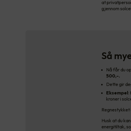
at privatperso
gjennom solcel
Så mye 
Nå får du op
500,-.
Dette gir d
Eksempel
:
kroner i solc
Regnestykket b
Husk at du kan
energitiltak, 