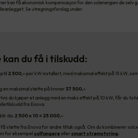
ner kan få økonomisk kompensasjon for den solenergien de selv 
leanlegget. Se utregningsforslag under.
kan du få i tilskudd:
ptil
2 500,-
per kW installert, med maksimal effekt på 15 kW, som 
eg en maksimal støtte på kroner
37 500,-
 Hvis du kjøper et anlegg med en maks effekt på 10 kW, får du tot
elletilskudd fra Enova:
lir da:
2 500 x 10 = 25 000,-
 få støtte fra Enova for andre tiltak også. Om du kombinerer solc
som for eksempel
solfangere
eller
smart strømstyring
.