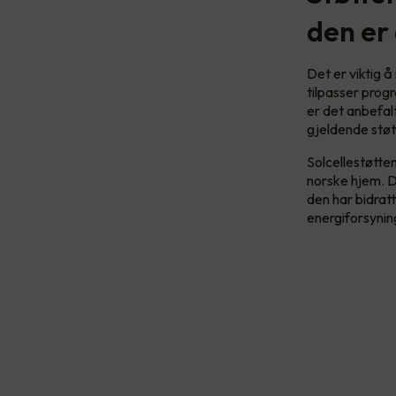
den er
Det er viktig 
tilpasser prog
er det anbefa
gjeldende støt
Solcellestøtten
norske hjem. D
den har bidrat
energiforsynin