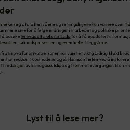
 der
å merke seg at støttenivåene og retningslinjene kan variere over ti
rammene sine for å følge endringer i markedet og politiske priorit
lt å besøke
Enovas offisielle nettside
for å få oppdatert informasj
tesatser, søknadsprosessen og eventuelle tilleggskrav.
 fra Enova for privatpersoner har vært et viktig bidrag til økt bruk 
en har redusert kostnadene og økt lønnsomheten ved å installere s
t til reduksjon av klimagassutslipp og fremmet overgangen til en 
g.
Lyst til å lese mer?