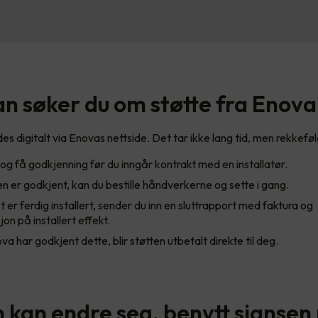
n søker du om støtte fra Enov
 digitalt via Enovas nettside. Det tar ikke lang tid, men rekkefølg
g få godkjenning før du inngår kontrakt med en installatør.
 er godkjent, kan du bestille håndverkerne og sette i gang.
 er ferdig installert, sender du inn en sluttrapport med faktura og
n på installert effekt.
a har godkjent dette, blir støtten utbetalt direkte til deg.
n kan endre seg, benytt sjanse