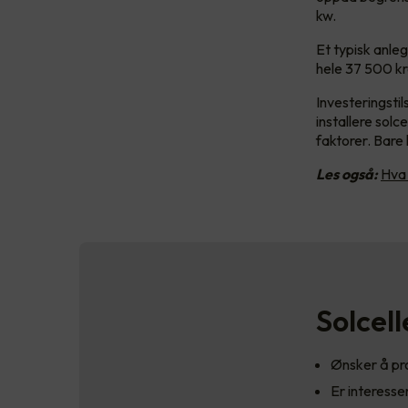
kw.
Et typisk anle
hele 37 500 kr
Investeringsti
installere sol
faktorer. Bare
Les også:
Hva 
Solcell
Ønsker å pr
Er interesse