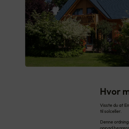
Hvor m
Visste du at En
til solceller.
Denne ordninge
oppad begrenset