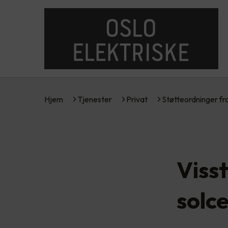
Hjem
Tjenester
Privat
Støtteordninger f
Visst
solc