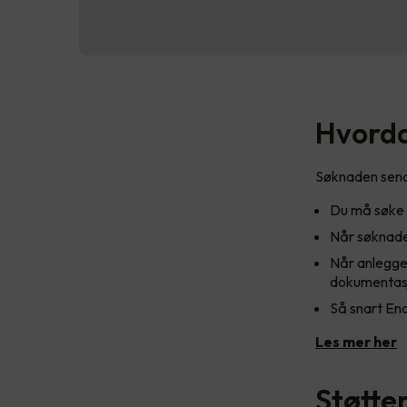
Hvorda
Søknaden sendes
Du må søke o
Når søknaden
Når anlegget
dokumentasjo
Så snart Enov
Les mer her
Støtte