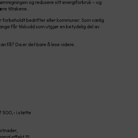
ømregningen og redusere sitt energiforbruk – og
ære tiltakene.
er forbeholdt bedrifter eller kommuner. Som vanlig
nge får tilskudd som utgjør en betydelig del av
an få? Da er det bare å lese videre.
7 500,- i støtte
ostnader,
simal effekt 15