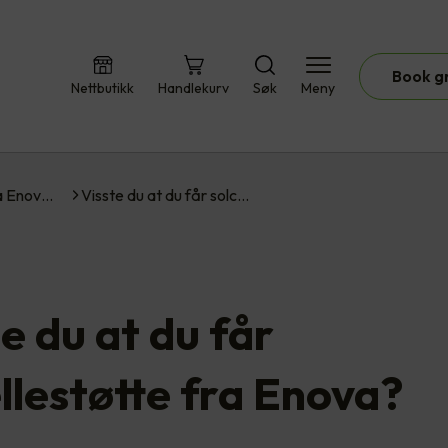
Book g
Nettbutikk
Handlekurv
Søk
Meny
ra Enov…
Visste du at du får solc…
e du at du får
ellestøtte fra Enova?