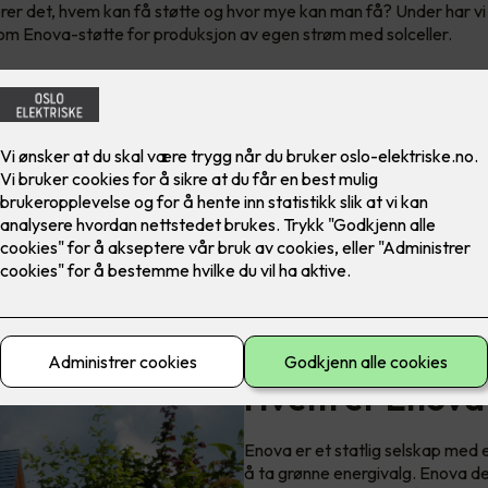
er det, hvem kan få støtte og hvor mye kan man få? Under har vi
 om Enova-støtte for produksjon av egen strøm med solceller.
Hvem er Enova
Enova er et statlig selskap med e
å ta grønne energivalg. Enova dele