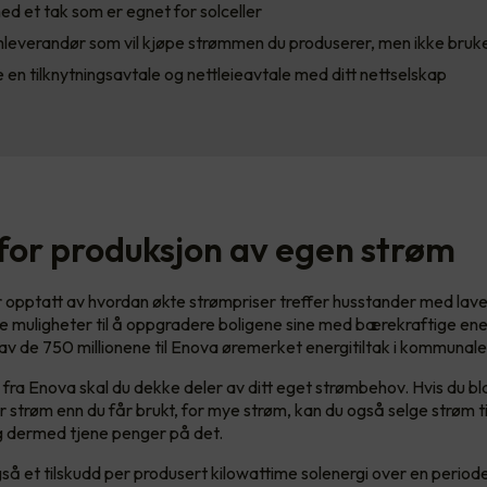
ed et tak som er egnet for solceller
mleverandør som vil kjøpe strømmen du produserer, men ikke bruk
 en tilknytningsavtale og nettleieavtale med ditt nettselskap
 for produksjon av egen strøm
 opptatt av hvordan økte strømpriser treffer husstander med lave
 muligheter til å oppgradere boligene sine med bærekraftige ener
av de 750 millionene til Enova øremerket energitiltak i kommunale
e fra Enova skal du dekke deler av ditt eget strømbehov. Hvis du bl
 strøm enn du får brukt, for mye strøm, kan du også selge strøm til
g dermed tjene penger på det.
gså et tilskudd per produsert kilowattime solenergi over en period