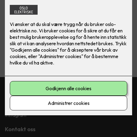
Pris etter avtale
Antall
-
+
Legg i handlekurv
Følg oss
Facebook
Linkedin
Instagram
Kontakt oss