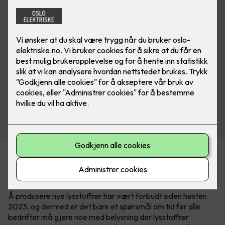
En av konsekvensene av RoHS-direktivet, som har til hensikt
å begrense bruken av miljøskadelige stoffer, er at lysstoffrør
avvikles.
Å produsere nye lysstoffrør har vært forbudt siden høsten
2023, og dermed er det bare et spørsmål om tid før alle
bedrifter må gjøre noe med belysning der lysstoffrør