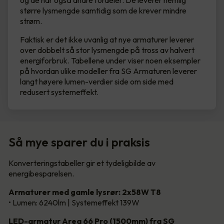
og de har også andre fordeler. De leverer nemlig
større lysmengde samtidig som de krever mindre
strøm.
Faktisk er det ikke uvanlig at nye armaturer leverer
over dobbelt så stor lysmengde på tross av halvert
energiforbruk. Tabellene under viser noen eksempler
på hvordan ulike modeller fra SG Armaturen leverer
langt høyere lumen-verdier side om side med
redusert systemeffekt.
Så mye sparer du i praksis
Konverteringstabeller gir et tydeligbilde av
energibesparelsen.
Armaturer med gamle lysrør: 2x58W T8
• Lumen: 6240lm | Systemeffekt 139W
LED-armatur Area 66 Pro (1500mm) fra SG