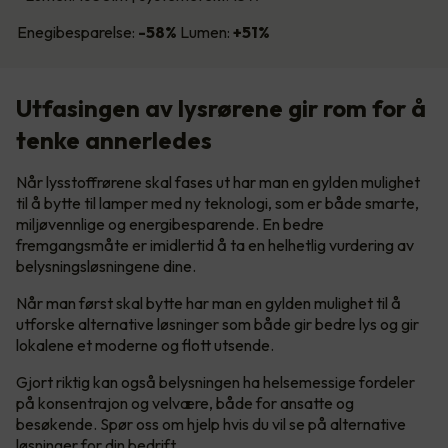
Enegibesparelse:
-58%
Lumen:
+51%
Utfasingen av lysrørene gir rom for å
tenke annerledes
Når lysstoffrørene skal fases ut har man en gylden mulighet
til å bytte til lamper med ny teknologi, som er både smarte,
miljøvennlige og energibesparende. En bedre
fremgangsmåte er imidlertid å ta en helhetlig vurdering av
belysningsløsningene dine.
Når man først skal bytte har man en gylden mulighet til å
utforske alternative løsninger som både gir bedre lys og gir
lokalene et moderne og flott utsende.
Gjort riktig kan også belysningen ha helsemessige fordeler
på konsentrajon og velvære, både for ansatte og
besøkende. Spør oss om hjelp hvis du vil se på alternative
løsninger for din bedrift.