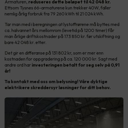
Armaturen,
reduseres dette beløpet til 42 048 kr.
Ettsom
Tysnes 66-armaturene kun trekker 40W, faller
nemlig årlig forbruk fra 79 260 kWh til 21 024 kWh.
Tar man med i beregningen at lystoffrørene må byttes med
ca. halvannet års mellomrom (levetid på 1200 timer) får
man årlige driftskostnader på 173 850 kr. før utskiftning og
bare 42 048 kr. etter.
Det gir en differanse på 131 802 kr, som er mer enn
kostnaden for oppgradering på ca. 120 000 kr. Sagt med
andre ord har
investeringen betalt for seg selv på 0,91
år!
Ta kontakt med oss om belysning! Våre dyktige
elektrikere skreddersyr løsninger for ditt behov.