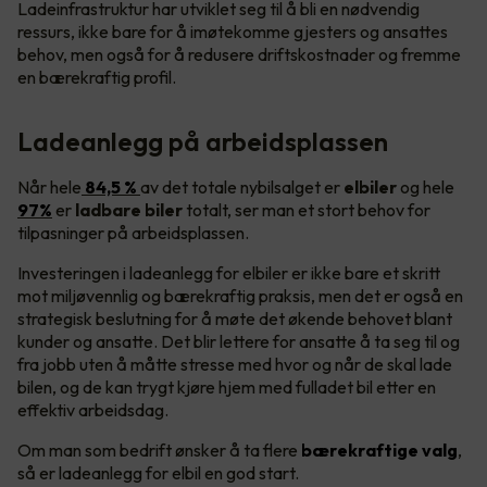
Ladeinfrastruktur har utviklet seg til å bli en nødvendig
ressurs, ikke bare for å imøtekomme gjesters og ansattes
behov, men også for å redusere driftskostnader og fremme
en bærekraftig profil.
Ladeanlegg på arbeidsplassen
Når hele
84,5 %
av det totale nybilsalget er
elbiler
og hele
97%
er
ladbare biler
totalt, ser man et stort behov for
tilpasninger på arbeidsplassen.
Investeringen i ladeanlegg for elbiler er ikke bare et skritt
mot miljøvennlig og bærekraftig praksis, men det er også en
strategisk beslutning for å møte det økende behovet blant
kunder og ansatte. Det blir lettere for ansatte å ta seg til og
fra jobb uten å måtte stresse med hvor og når de skal lade
bilen, og de kan trygt kjøre hjem med fulladet bil etter en
effektiv arbeidsdag.
Om man som bedrift ønsker å ta flere
bærekraftige valg
,
så er ladeanlegg for elbil en god start.