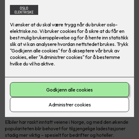
Elbil er fremtiden. Gjør hverdagen til ansatte og gjester
enklere ved å installere ladeanlegg på arbeidsplassen.
Foto: Marthe Thu (Zaptec)
Utskifting til elbiler
Elbiler har raskt inntatt veiene i Norge, og med den økende
populariteten blir behovet for tilgjengelige ladestasjoner
stadig mer viktig – spesielt for bedrifter og hoteller.