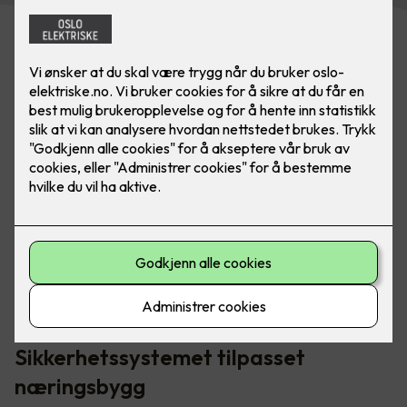
Elotec Ajax-systemet inneholder blant annet brannalarm,
vannalarm, innbruddsalarm, kameraovervåking og
smarthusstyring.
Sikkerhetssystemet tilpasset
næringsbygg