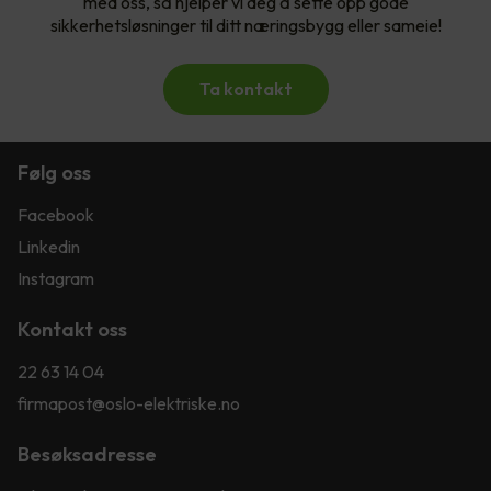
med oss, så hjelper vi deg å sette opp gode
sikkerhetsløsninger til ditt næringsbygg eller sameie!
Ta kontakt
Følg oss
Facebook
Linkedin
Instagram
Kontakt oss
22 63 14 04
firmapost@oslo-elektriske.no
Besøksadresse