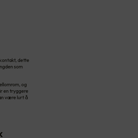
kkontakt, dette
mengden som
.
mellomrom, og
ir en tryggere
an være lurt å
k