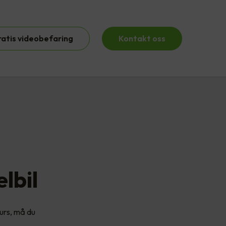
ratis videobefaring
Kontakt oss
lbil
kurs, må du