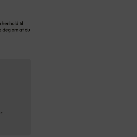
 henhold til
re deg om at du
r
.