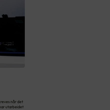
 kreves når det
har utarbeidet