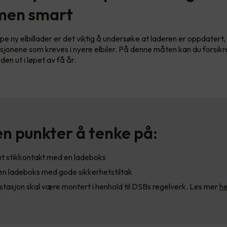
men smart
pe ny elbillader er det viktig å undersøke at laderen er oppdatert, i
sjonene som kreves i nyere elbiler. På denne måten kan du forsik
 den ut i løpet av få år.
n punkter å tenke på:
ut stikkontakt med en ladeboks
en ladeboks med gode sikkerhetstiltak
tasjon skal være montert i henhold til DSBs regelverk. Les mer
he