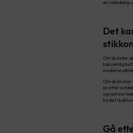
en veiledning s
Det kan
stikko
Om du lader elb
kan nemlig bet
moderne elbiler
Om du bruker s
se etter sotdan
og raskere lad
ha det i bakho
Gå ette