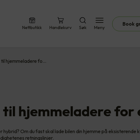
Book g
Nettbutikk
Handlekurv
Søk
Meny
 til hjemmeladere fo…
til hjemmeladere for e
ler hybrid? Om du fast skal lade bilen din hjemme på eksisterende 
ighetenes retningslinjer.