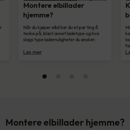
Montere elbillader
K
hjemme?
b
r
Når du kjøper elbil har du et par ting å
Me
tenke på, blant annet ladetype og hva
ka
slags type lademuligheter du ønsker.
la
fa
Les mer
L
Montere elbillader hjemme?