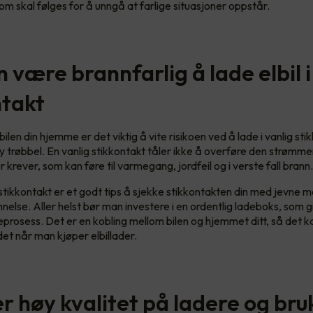
om skal følges for å unngå at farlige situasjoner oppstår.
 være brannfarlig å lade elbil i
ntakt
ilen din hjemme er det viktig å vite risikoen ved å lade i vanlig sti
y trøbbel. En vanlig stikkontakt tåler ikke å overføre den strøm
 krever, som kan føre til varmegang, jordfeil og i verste fall brann
tikkontakt er et godt tips å sjekke stikkontakten din med jevne 
nelse. Aller helst bør man investere i en ordentlig ladeboks, som g
eprosess. Det er en kobling mellom bilen og hjemmet ditt, så det k
det når man kjøper elbillader.
r høy kvalitet på ladere og bru