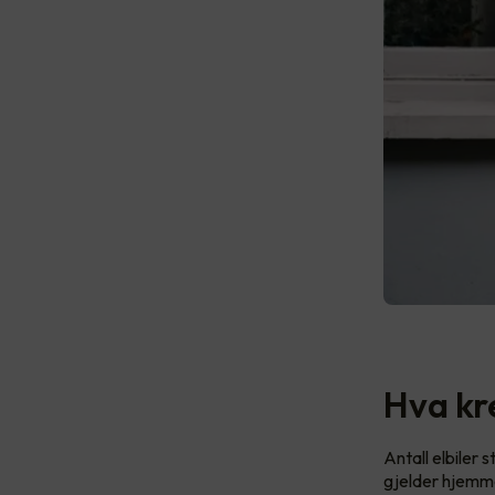
Hva kr
Antall elbiler 
gjelder hjemme