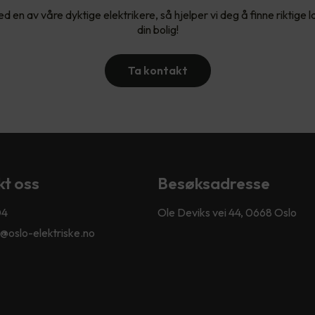
d en av våre dyktige elektrikere, så hjelper vi deg å finne riktige l
din bolig!
Ta kontakt
t oss
Besøksadresse
04
Ole Deviks vei 44, 0668 Oslo
@oslo-elektriske.no