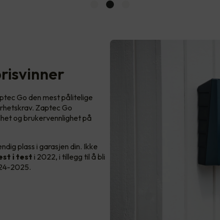
prisvinner
Zaptec Go den mest pålitelige
kerhetskrav. Zaptec Go
het og brukervennlighet på
dig plass i garasjen din. Ikke
st i test
i 2022, i tillegg til å bli
024-2025.