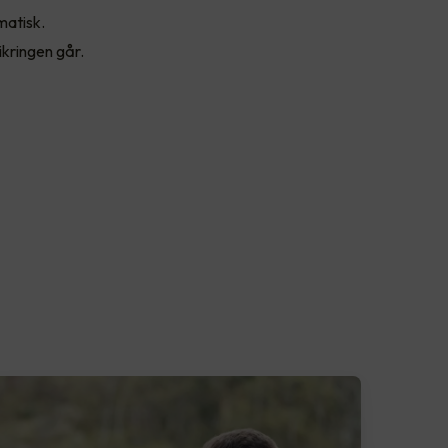
matisk.
ikringen går.