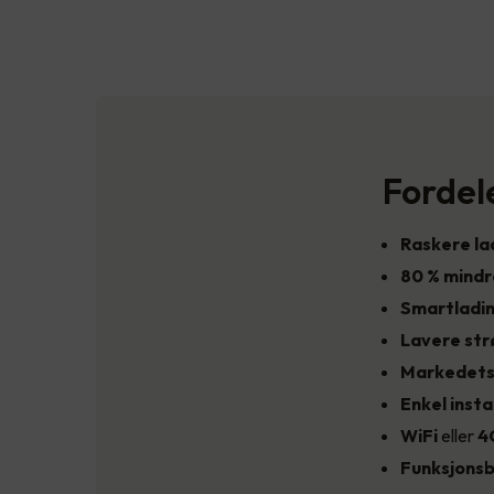
Fordel
Raskere la
80 % mind
Smartladi
Lavere st
Markedets
Enkel insta
WiFi
eller
4
Funksjonsb