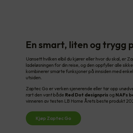
En smart, liten og trygg 
Uansett hvilken elbil du kjører eller hvor du skal, er 
ladeløsningen for din reise, og den oppfyller alle sik
kombinerer smarte funksjoner på innsiden med enkel
utsiden.
Zaptec Go er verken sjenerende eller tar opp unødven
rart den vant både
Red Dot designpris
og
NAFs be
vinneren av testen LB Home Årets beste produkt 2
Kjøp Zaptec Go