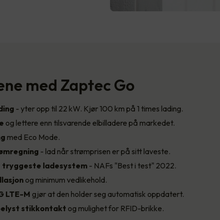
ene med Zaptec Go
ding
- yter opp til 22 kW. Kjør 100 km på 1 times lading.
re
og lettere enn tilsvarende elbilladere på markedet.
ng
med Eco Mode.
rømregning
- lad når strømprisen er på sitt laveste.
 tryggeste
ladesystem
- NAFs "Best i test" 2022.
llasjon
og minimum vedlikehold.
G LTE-M
gjør at den holder seg automatisk oppdatert.
elyst stikkontakt
og mulighet for RFID-brikke.