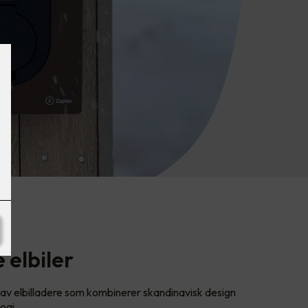
 elbiler
av elbilladere som kombinerer skandinavisk design
ogi.