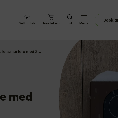
Book g
Nettbutikk
Handlekurv
Søk
Meny
bilen smartere med Z…
re med