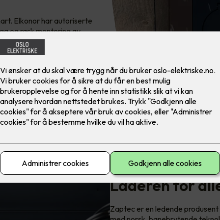
art. Elkonor har autoriserte
rygg og rask montering av
Laderen for alle
Zaptec er en ledende produsent 
med norsk, banebrytende teknol