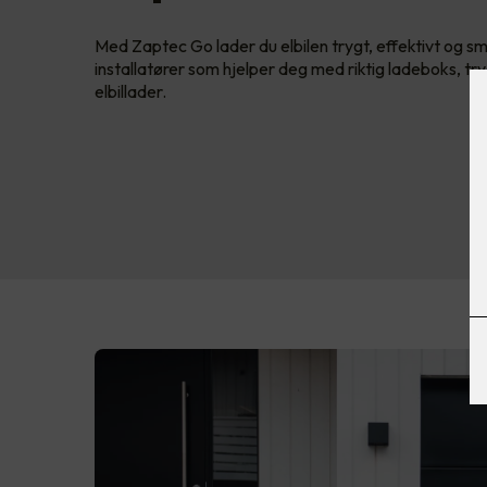
Med Zaptec Go lader du elbilen trygt, effektivt og sm
installatører som hjelper deg med riktig ladeboks, t
elbillader.