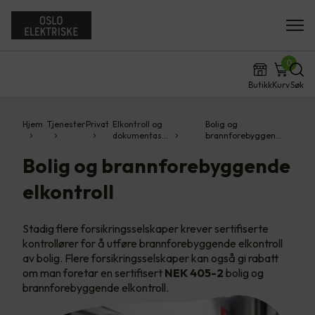
0
Butikk
Kurv
Søk
Hjem
Tjenester
Privat
Elkontroll og
Bolig og
dokumentas…
brannforebyggen…
Bolig og brannforebyggende
elkontroll
Stadig flere forsikringsselskaper krever sertifiserte
kontrollører for å utføre brannforebyggende elkontroll
av bolig. Flere forsikringsselskaper kan også gi rabatt
om man foretar en sertifisert
NEK 405-2
bolig og
brannforebyggende elkontroll.