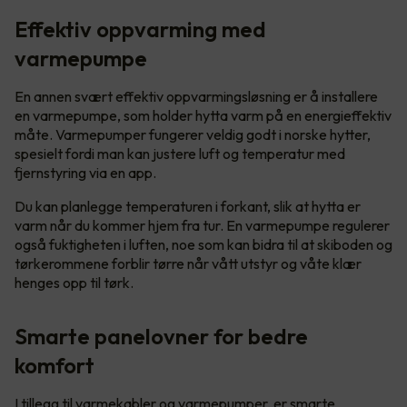
Effektiv oppvarming med
varmepumpe
En annen svært effektiv oppvarmingsløsning er å installere
en varmepumpe, som holder hytta varm på en energieffektiv
måte. Varmepumper fungerer veldig godt i norske hytter,
spesielt fordi man kan justere luft og temperatur med
fjernstyring via en app.
Du kan planlegge temperaturen i forkant, slik at hytta er
varm når du kommer hjem fra tur. En varmepumpe regulerer
også fuktigheten i luften, noe som kan bidra til at skiboden og
tørkerommene forblir tørre når vått utstyr og våte klær
henges opp til tørk.
Smarte panelovner for bedre
komfort
I tillegg til varmekabler og varmepumper, er smarte