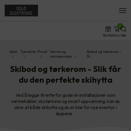
0
Butikk
Kurv
Søk
Hjem
Tjenester
Privat
Varme og
Skibod og tørkerom -
varmepumpe
Sli…
Skibod og tørkerom - Slik får
du den perfekte skihytta
Ved å legge til rette for gode el-installasjoner som
varmekabler, skotørkere og smart oppvarming, kan du
sikre at både skihytta og du er klar for nye eventyr i
løypene.