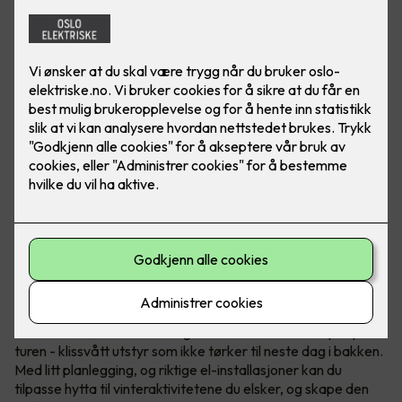
Nordmenn er født med ski på beina, det er ingen tvil om at
vintersport er en del av folkesjela vår. Etter en lang dag i
løypene, enten du har stått på snowboard, slalom eller gått
en lang skitur, er det lite som slår følelsen av å komme hjem
til en varm hytte.
Det er derimot
én
utfordring som kan sette en demper på
turen - klissvått utstyr som ikke tørker til neste dag i bakken.
Med litt planlegging, og riktige el-installasjoner kan du
tilpasse hytta til vinteraktivitetene du elsker, og skape den