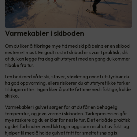
Varmekabler i skiboden
Om du liker å tilbringe mye tid med ski på beina er en skibod
nesten et must. En godt rustet skibod er svært praktisk, slik
at du kan legge fra deg alt utstyret med en gang du kommer
tilbake fra tur.
I en bod med våte ski, staver, støvler og annet utstyr bør du
ha god oppvarming, ellers risikerer du at utstyret ikke tørker
til dagen etter. Ingen liker å putte føttene ned i fuktige, kalde
skisko.
Varmekabler i gulvet sørger for at du får en behagelig
temperatur, og jevn varme i skiboden. Tørkeprosessen går
mye raskere og du er klar for neste tur. Det er både praktisk
og det forhindrer vond lukt og mugg som resultat av fukt, og
hjelper til med å holde gulvet fritt for smeltet snø og is.