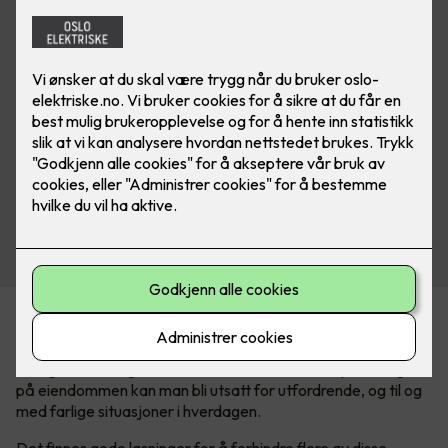
En trygg og mer komfortabel vinter
I Norge har vi et ganske tøft vinterklima. Med mye snø og is
på eiendommen kan man bli utsatt for utfordrende, og til og
med farlige situasjoner i hverdagen.