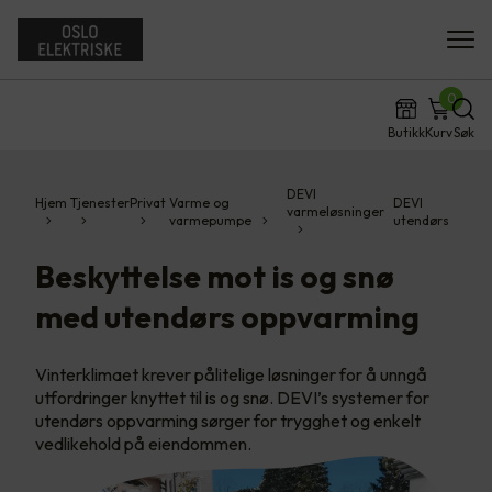
0
Butikk
Kurv
Søk
DEVI
Hjem
Tjenester
Privat
Varme og
DEVI
varmeløsninger
varmepumpe
utendørs
Beskyttelse mot is og snø
med utendørs oppvarming
Vinterklimaet krever pålitelige løsninger for å unngå
utfordringer knyttet til is og snø. DEVI’s systemer for
utendørs oppvarming sørger for trygghet og enkelt
vedlikehold på eiendommen.