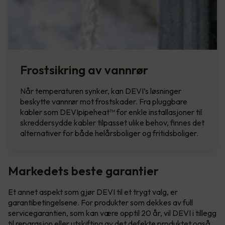
Frostsikring av vannrør
Når temperaturen synker, kan DEVI’s løsninger
beskytte vannrør mot frostskader. Fra pluggbare
kabler som DEVIpipeheat™ for enkle installasjoner til
skreddersydde kabler tilpasset ulike behov, finnes det
alternativer for både helårsboliger og fritidsboliger.
Markedets beste garantier
Et annet aspekt som gjør DEVI til et trygt valg, er
garantibetingelsene. For produkter som dekkes av full
servicegarantien, som kan være opptil 20 år, vil DEVI i tillegg
til reparasjon eller utskifting av det defekte produktet også