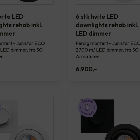
sorte LED
6 stk hvite LED
hts rehab inkl.
downlights rehab inkl.
immer
LED dimmer
ntert - Junistar ECO
Ferdig montert - Junistar EC
LED dimmer, fra SG
2700 m/ LED dimmer, fra SG
n.
Armaturen.
-
6,900
,-