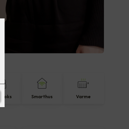
eboks
Smarthus
Varme