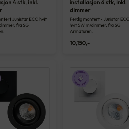
sjon 4 stk, inkl.
installasjon 6 stk, inkl.
r
dimmer
ntert Junistar ECO hvit
Ferdig montert - Junistar EC
immer, fra SG
hvit 5W m/dimmer, fra SG
n.
Armaturen.
-
10,150
,-