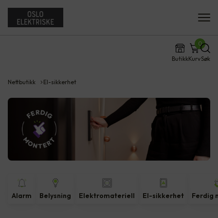
0
Butikk
Kurv
Søk
Nettbutikk
El-sikkerhet
Alarm
Belysning
Elektromateriell
El-sikkerhet
Ferdig 