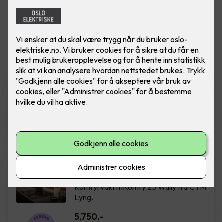
Vis flere
filtre
Rehabilitering av sikringsskap
Ferdig montert rehab sikringsskap m/
innmat. Boligskap IT 50A 12 kurser.
18,800
,-
Komfyrvakt mKomfy Wally
m/trådløs sensor
Komfyrvakt mKomfy 25 Wally fra CTM
Lyng.
5,750
,-