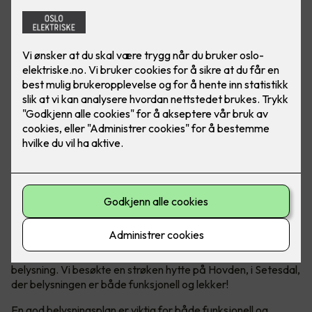
Vi nordmenn elsker å dra på hytta, det er det ikke noe tvil
om. En viktig trivselsfaktor på hytta er god og riktig
belysning. Vi besøkte en strøken hytte på Hovden, i Setesdal,
der belysningen er både funksjonell og lekker!
En god belysningsplan er viktig for både funksjonell og