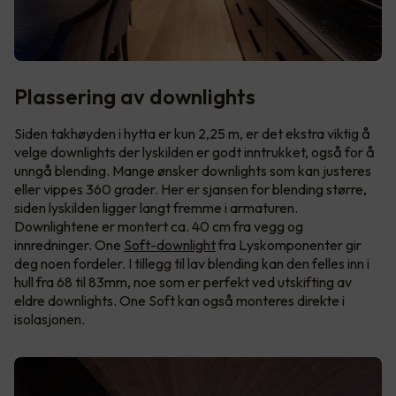
Plassering av downlights
Siden takhøyden i hytta er kun 2,25 m, er det ekstra viktig å
velge downlights der lyskilden er godt inntrukket, også for å
unngå blending. Mange ønsker downlights som kan justeres
eller vippes 360 grader. Her er sjansen for blending større,
siden lyskilden ligger langt fremme i armaturen.
Downlightene er montert ca. 40 cm fra vegg og
innredninger. One
Soft-downlight
fra Lyskomponenter gir
deg noen fordeler. I tillegg til lav blending kan den felles inn i
hull fra 68 til 83mm, noe som er perfekt ved utskifting av
eldre downlights. One Soft kan også monteres direkte i
isolasjonen.