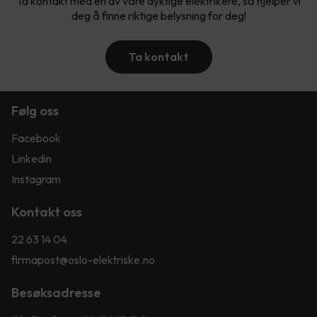
Ta kontakt med en av våre dyktige elektrikere, så hjelper vi
deg å finne riktige belysning for deg!
Ta kontakt
Følg oss
Facebook
Linkedin
Instagram
Kontakt oss
22 63 14 04
firmapost@oslo-elektriske.no
Besøksadresse