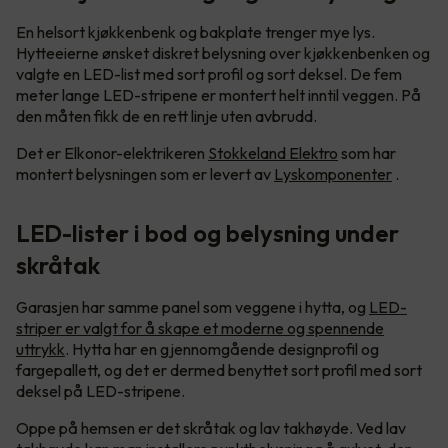
En helsort kjøkkenbenk og bakplate trenger mye lys.
Hytteeierne ønsket diskret belysning over kjøkkenbenken og
valgte en LED-list med sort profil og sort deksel. De fem
meter lange LED-stripene er montert helt inntil veggen. På
den måten fikk de en rett linje uten avbrudd.
Det er Elkonor-elektrikeren
Stokkeland Elektro
som har
montert belysningen som er levert av
Lyskomponenter
.
LED-lister i bod og belysning under
skråtak
Garasjen har samme panel som veggene i hytta, og
LED-
striper er valgt for å skape et moderne og spennende
uttrykk
. Hytta har en gjennomgående designprofil og
fargepallett, og det er dermed benyttet sort profil med sort
deksel på LED-stripene.
Oppe på hemsen er det skråtak og lav takhøyde. Ved lav